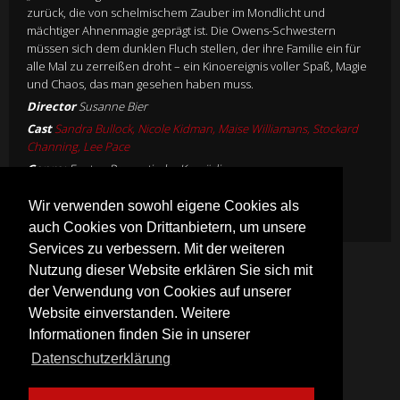
zurück, die von schelmischem Zauber im Mondlicht und
mächtiger Ahnenmagie geprägt ist. Die Owens-Schwestern
müssen sich dem dunklen Fluch stellen, der ihre Familie ein für
alle Mal zu zerreißen droht – ein Kinoereignis voller Spaß, Magie
und Chaos, das man gesehen haben muss.
Director
Susanne Bier
Cast
Sandra Bullock, Nicole Kidman, Maise Williamans, Stockard
Channing, Lee Pace
Genre:
FantasyRomantische Komödie
Mehr Infos
Wir verwenden sowohl eigene Cookies als
auch Cookies von Drittanbietern, um unsere
Services zu verbessern. Mit der weiteren
Nutzung dieser Website erklären Sie sich mit
der Verwendung von Cookies auf unserer
Website einverstanden. Weitere
Informationen finden Sie in unserer
Datenschutzerklärung