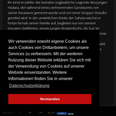
ihr einst erzählte: die beinahe unglaubliche Legende des Jungen
Hadara, der während eines verheerenden Sandsturms von
seiner Karawane getrennt wurde und von einer Gruppe Strauße
gerettet wird. In der unwirtlichen Weite der Sahara wächst er
fortan fernab seiner Familie auf, begleitet nur von seinem
treusten Gefährten, einem jungen Wüstenfuchs. Als Sun im
Rahmen einer Preisverleihung für ihr Buch selbst zu einer Reise
in die Sahara eingeladen wird, begegnet sie dort dem
Wir verwenden sowohl eigene Cookies als
gleichaltrigen Nomadenmädchen Kharouba – und erkennt bald,
auch Cookies von Drittanbietern, um unsere
dass die Legende des Wüstenkindes Hadara weit mehr ist als
Services zu verbessern. Mit der weiteren
eine einfache Gute-Nacht-Geschichte…
Nutzung dieser Website erklären Sie sich mit
der Verwendung von Cookies auf unserer
Director
Gilles de Maistre
Website einverstanden. Weitere
Cast
Neige de Maistre, Kev Adams
Informationen finden Sie in unserer
Genre:
FamilyAbenteuer
Datenschutzerklärung
Mehr Infos
Verstanden
FINDE
UNS AUF