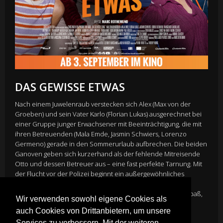
DAS GEWISSE ETWAS
Nach einem Juwelenraub verstecken sich Alex (Max von der
Groeben) und sein Vater Karlo (Florian Lukas) ausgerechnet bei
einer Gruppe junger Erwachsener mit Beeinträchtigung, die mit
ihren Betreuenden (Mala Emde, Jasmin Schwiers, Lorenzo
Germeno) gerade in den Sommerurlaub aufbrechen. Die beiden
Ganoven geben sich kurzerhand als der fehlende Mitreisende
Otto und dessen Betreuer aus – eine fast perfekte Tarnung. Mit
der Flucht vor der Polizei beginnt ein außergewöhnliches
Abenteuer, das allen Beteiligten nicht nur ungeahnte
Herausforderungen beschert, sondern auch jede Menge Spaß,
Wir verwenden sowohl eigene Cookies als
große Gefühle – und eine neue Sicht auf das Leben!
auch Cookies von Drittanbietern, um unsere
Director
Marc Rothemund
Services zu verbessern. Mit der weiteren