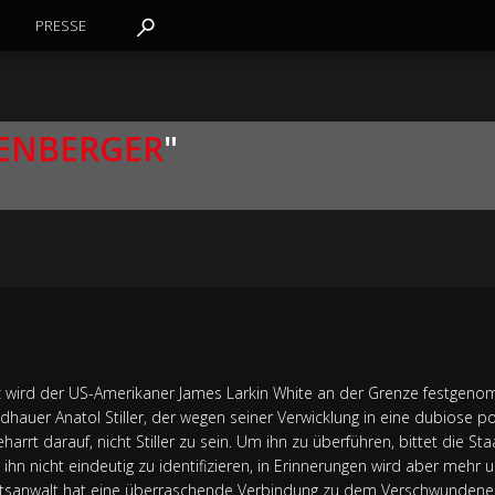
PRESSE
UENBERGER
"
z wird der US-Amerikaner James Larkin White an der Grenze festgenom
hauer Anatol Stiller, der wegen seiner Verwicklung in eine dubiose pol
arrt darauf, nicht Stiller zu sein. Um ihn zu überführen, bittet die Sta
g ihn nicht eindeutig zu identifizieren, in Erinnerungen wird aber meh
aatsanwalt hat eine überraschende Verbindung zu dem Verschwundene