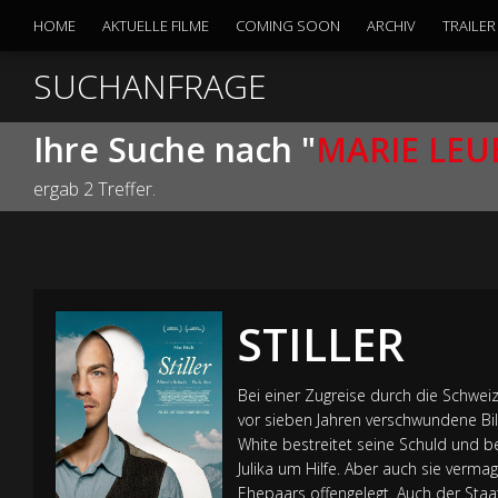
HOME
AKTUELLE FILME
COMING SOON
ARCHIV
TRAILER
SUCHANFRAGE
Ihre Suche nach "
MARIE LE
ergab 2 Treffer.
STILLER
Bei einer Zugreise durch die Schwei
vor sieben Jahren verschwundene Bild
White bestreitet seine Schuld und beh
Julika um Hilfe. Aber auch sie verma
Ehepaars offengelegt. Auch der St