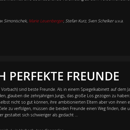
ax Simonischek,
Marie Leuenberger
, Stefan Kurz, Sven Schelker u.v.a.
H PERFEKTE FREUNDE
s Vorbach) sind beste Freunde. Als in einem Spiegelkabinett auf dem J
en, glauben die zehnjährigen Jungs, das große Los gezogen zu haben
selbst nicht so gut können, ihre ambitionierten Eltern aber von ihnen e
Ziele zu verfolgen, müssen die beiden Freunde einen Weg finden, die u
er gestaltet sich schwieriger als gedacht …