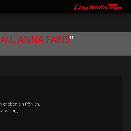
EAU, ANNA FARIS
"
 erleben ein fröhlich,
haos sorgt.