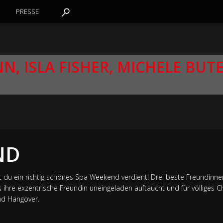
PRESSE
N, ISLA FISHER, MICHELE BUT
ND
t du ein richtig schönes Spa Weekend verdient! Drei beste Freundinnen
ihre exzentrische Freundin uneingeladen auftaucht und für völliges C
d Hangover.