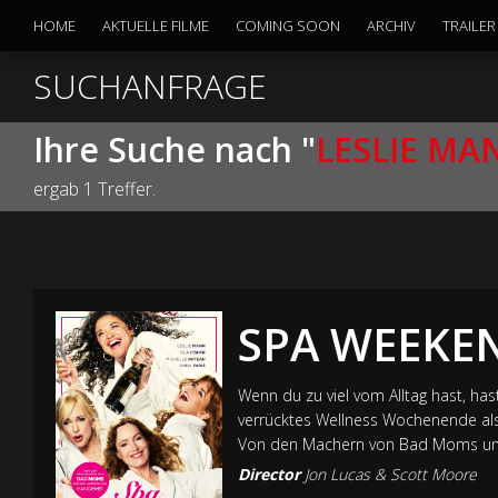
HOME
AKTUELLE FILME
COMING SOON
ARCHIV
TRAILER
SUCHANFRAGE
Ihre Suche nach "
LESLIE MAN
ergab 1 Treffer.
SPA WEEKE
Wenn du zu viel vom Alltag hast, has
verrücktes Wellness Wochenende als 
Von den Machern von Bad Moms un
Director
Jon Lucas & Scott Moore