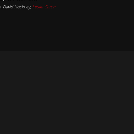
s
,
David Hockney
,
Leslie Caron