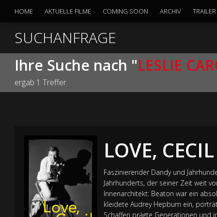
HOME
AKTUELLE FILME
COMING SOON
ARCHIV
TRAILER
SUCHANFRAGE
Ihre Suche nach "
LESLIE CA
ergab 1 Treffer.
LOVE, CECIL
Faszinierender Dandy und Jahrhundert
Jahrhunderts, der seiner Zeit weit 
Innenarchitekt: Beaton war ein absol
kleidete Audrey Hepburn ein, porträ
Schaffen prägte Generationen und in