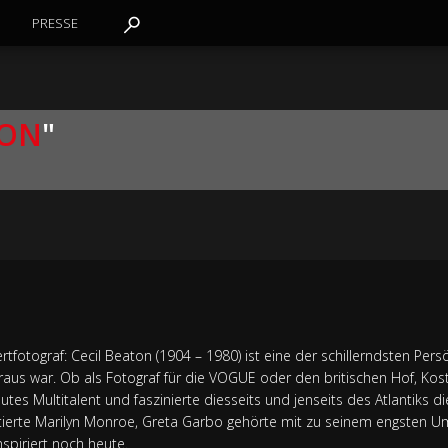
PRESSE
RON
"
fotograf: Cecil Beaton (1904 – 1980) ist eine der schillerndsten Persö
voraus war. Ob als Fotograf für die VOGUE oder den britischen Hof, K
utes Multitalent und faszinierte diesseits und jenseits des Atlantiks 
tierte Marilyn Monroe, Greta Garbo gehörte mit zu seinem engsten Um
spiriert noch heute.