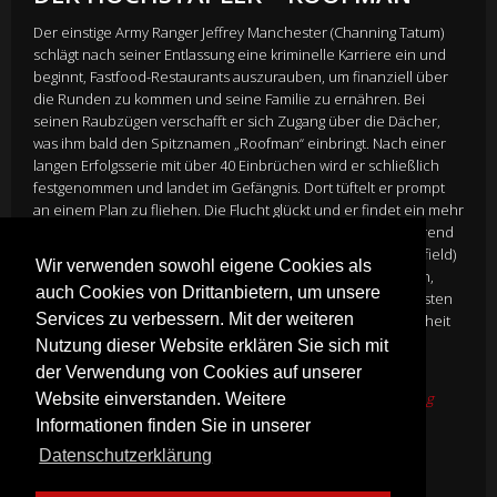
Der einstige Army Ranger Jeffrey Manchester (Channing Tatum)
schlägt nach seiner Entlassung eine kriminelle Karriere ein und
beginnt, Fastfood-Restaurants auszurauben, um finanziell über
die Runden zu kommen und seine Familie zu ernähren. Bei
seinen Raubzügen verschafft er sich Zugang über die Dächer,
was ihm bald den Spitznamen „Roofman“ einbringt. Nach einer
langen Erfolgsserie mit über 40 Einbrüchen wird er schließlich
festgenommen und landet im Gefängnis. Dort tüftelt er prompt
an einem Plan zu fliehen. Die Flucht glückt und er findet ein mehr
als ungewöhnliches Versteck: ein Spielzeug-Geschäft. Während
er gemeinsam mit seinem guten Freund Steve (LaKeith Stanfield)
Wir verwenden sowohl eigene Cookies als
daran arbeitet, das Land so schnell wie möglich zu verlassen,
auch Cookies von Drittanbietern, um unsere
verliebt er sich unverhofft in die alleinerziehende Leigh (Kirsten
Services zu verbessern. Mit der weiteren
Dunst). Ein Spiel auf Zeit beginnt, während seine Vergangenheit
droht, ihn einzuholen…
Nutzung dieser Website erklären Sie sich mit
Director
Derek Cianfrance
der Verwendung von Cookies auf unserer
Cast
Kirsten Dunst, Peter Dinklage, Ben Mendelshn, Channing
Website einverstanden. Weitere
Tatum, LaKeith Stanfield
Informationen finden Sie in unserer
Genre:
Komödie
Datenschutzerklärung
Mehr Infos