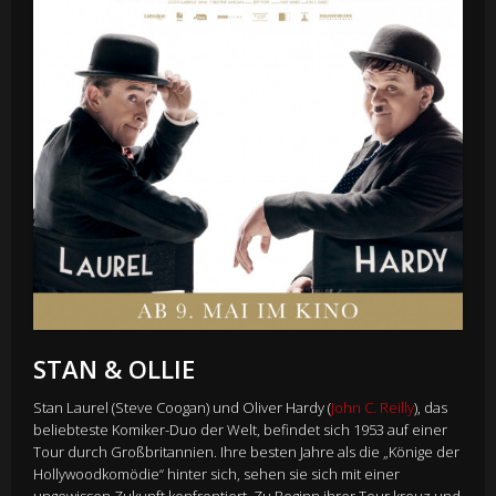
STAN & OLLIE
Stan Laurel (Steve Coogan) und Oliver Hardy (
John C. Reilly
), das
beliebteste Komiker-Duo der Welt, befindet sich 1953 auf einer
Tour durch Großbritannien. Ihre besten Jahre als die „Könige der
Hollywoodkomödie“ hinter sich, sehen sie sich mit einer
ungewissen Zukunft konfrontiert. Zu Beginn ihrer Tour kreuz und