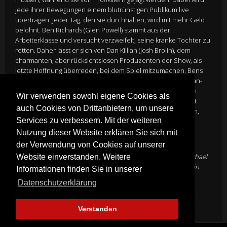
jede ihrer Bewegungen einem blutrünstigen Publikum live
übertragen. Jeder Tag, den sie durchhalten, wird mit mehr Geld
belohnt. Ben Richards (Glen Powell) stammt aus der
Arbeiterklasse und versucht verzweifelt, seine kranke Tochter zu
retten. Daher lässt er sich von Dan Killian (Josh Brolin), dem
charmanten, aber rücksichtslosen Produzenten der Show, als
letzte Hoffnung überreden, bei dem Spiel mitzumachen. Bens
Trotz, Instinkte und Mut machen ihn bald unerwartet zum Fan-
Favoriten – und zu einer Bedrohung für das gesamte System.
Wir verwenden sowohl eigene Cookies als
Während die Einschaltquoten durch die Decke gehen, steigt
auch Cookies von Drittanbietern, um unsere
auch die Gefahr und Ben muss nicht nur die Jäger überlisten,
Services zu verbessern. Mit der weiteren
sondern auch eine ganze Nation, die süchtig danach ist, ihn
scheitern zu sehen.
Nutzung dieser Website erklären Sie sich mit
Director
Edgar Wright
der Verwendung von Cookies auf unserer
Cast
Glen Powell, William H. Macy, Lee Pace, Emilia Jones, Michael
Website einverstanden. Weitere
Cera, Daniel Ezra, Jayme Lawson, Colman Domingo, Josh Brolin
Informationen finden Sie in unserer
Genre:
Sci-FiThriller
Datenschutzerklärung
Mehr Infos
Verstanden