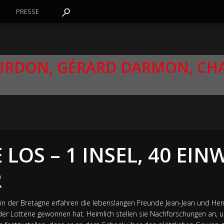
PRESSE
OURDON, GÉRARD DARMON, CH
 LOS – 1 INSEL, 40 EI
R
 in der Bretagne erfahren die lebenslangen Freunde Jean-Jean und Henr
r Lotterie gewonnen hat. Heimlich stellen sie Nachforschungen an, 