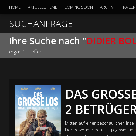
HOME
AKTUELLE FILME
COMING SOON
ARCHIV
TRAILER
SUCHANFRAGE
Ihre Suche nach "
DIDIER B
ergab 1 Treffer.
DAS GROSSE
2 BETRÜGE
Mitten auf einer beschaulichen Insel
Dorfbewohner den Hauptgewinn in de