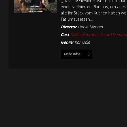
glückliche Gewinner ist... nur um da
einen raffinierten Plan aus, um an 
alle ihr Stück vom Kuchen haben wol
Tat umzusetzen….
Director
Hervé Mimran
Cast
Didier Bourdon, Gérard Darmon,
Genre:
Komödie
Mehr Infos