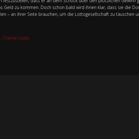
nn festzustellen, dass er an dem Schock über den plötzlichen Gewinn g
das Geld zu kommen. Doch schon bald wird ihnen klar, dass sie die Dor
len – an ihrer Seite brauchen, um die Lottogesellschaft zu täuschen u
 Chantal Lauby