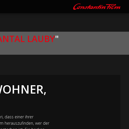
ANTAL LAUBY
"
NWOHNER,
i, dass einer ihrer
um herauszufinden, wer der