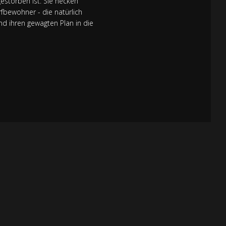
estorben ist. Sie hecken
fbewohner - die natürlich
nd ihren gewagten Plan in die