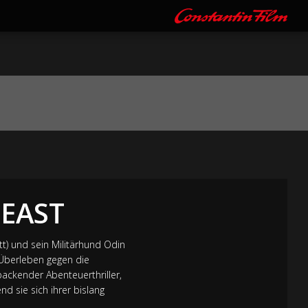
BEAST
t) und sein Militärhund Odin
 Überleben gegen die
packender Abenteuerthriller,
 sie sich ihrer bislang