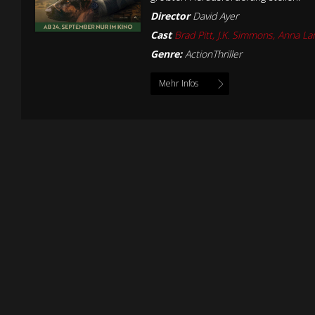
Director
David Ayer
Cast
Brad Pitt, J.K. Simmons, Anna L
Genre:
ActionThriller
Mehr Infos