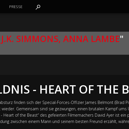
PRESSE
, J.K. SIMMONS, ANNA LAMBE
"
LDNIS - HEART OF THE 
turz finden sich der Special-Forces-Offizier James Belmont (Brad Pit
ndet wieder. Gemeinsam sind sie gezwungen, einen brutalen Kampf ums
 - Heart of the Beast“ des gefeierten Filmemachers David Ayer ist ein 
ndung zwischen einem Mann und seinem besten Freund erzählt, während