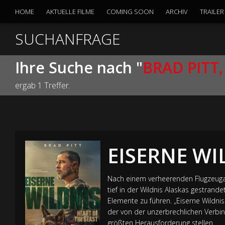
HOME
AKTUELLE FILME
COMING SOON
ARCHIV
TRAILER
SUCHANFRAGE
Ihre Suche nach "
BRAD PITT
ergab 1 Treffer.
EISERNE WI
Nach einem verheerenden Flugzeugabs
tief in der Wildnis Alaskas gestra
Elemente zu führen. „Eiserne Wildnis
der von der unzerbrechlichen Verbi
größten Herausforderung stellen.