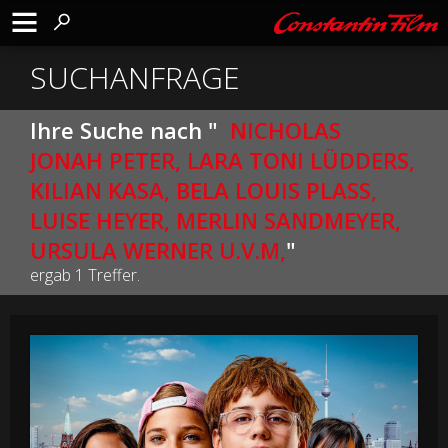
SUCHANFRAGE
Ihre Suche nach "
NICHOLAS
JONAH PETER, LARA TONI LÜDDERS,
KILIAN KASA, BELA LOUIS PLASS,
LUISE HEYER, MERLIN SANDMEYER,
URSULA WERNER U.V.M,
"
ergab 1 Treffer.