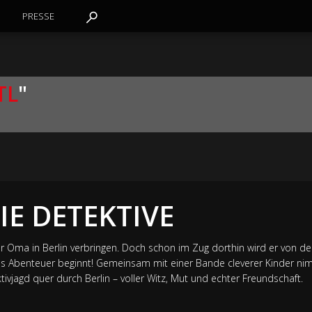
PRESSE
TL
"
IE DETEKTIVE
er Oma in Berlin verbringen. Doch schon im Zug dorthin wird er von 
es Abenteuer beginnt! Gemeinsam mit einer Bande cleverer Kinder nim
tivjagd quer durch Berlin – voller Witz, Mut und echter Freundschaft.