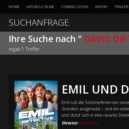
HOME
AKTUELLE FILME
COMING SOON
ARCHIV
TRAILER
SUCHANFRAGE
Ihre Suche nach "
DAVID DIE
ergab 1 Treffer.
EMIL UND D
Emil soll die Sommerferien bei sein
Grundeis ausgeraubt – und ein wild
und stürzt sich in eine rasante Detek
Director
David Dietl